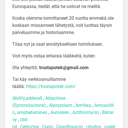
Euroopassa, tiedät, että he ostivat ne meiltä.
Koska olemme toimittaneet 20 vuotta emmekä ole
koskaan missanneet lähetystä, voit luottaa täysin
palveluumme ja historiaamme.
Tilaa nyt ja saat ennätyksellisen toimituksen.
Voit myös ostaa erilaisia ​​lääkkeitä, kuten:
Ota yhteyttä:
trustapotek@gmail.com
Tai käy verkkosivuillamme
täällä:
https://trustapotek.com/
Abilify
,
adderall
,
Aldactone
(Spironolactone)
,
Alprazolam
,
Amfexa
,
Amoxicilli
n
,
amphetamines
,
Asmoken
,
Azithromycin
,
Biktar
vy
,
cbd
oil
,
Cetirizine
,
Cialis
,
Ciprofloxacin
,
citodon
,
codei