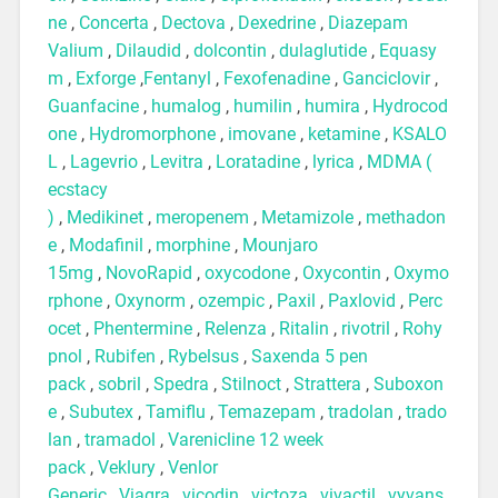
ne
,
Concerta
,
Dectova
,
Dexedrine
,
Diazepam
Valium
,
Dilaudid
,
dolcontin
,
dulaglutide
,
Equasy
m
,
Exforge
,
Fentanyl
,
Fexofenadine
,
Ganciclovir
,
Guanfacine
,
humalog
,
humilin
,
humira
,
Hydrocod
one
,
Hydromorphone
,
imovane
,
ketamine
,
KSALO
L
,
Lagevrio
,
Levitra
,
Loratadine
,
lyrica
,
MDMA (
ecstacy
)
,
Medikinet
,
meropenem
,
Metamizole
,
methadon
e
,
Modafinil
,
morphine
,
Mounjaro
15mg
,
NovoRapid
,
oxycodone
,
Oxycontin
,
Oxymo
rphone
,
Oxynorm
,
ozempic
,
Paxil
,
Paxlovid
,
Perc
ocet
,
Phentermine
,
Relenza
,
Ritalin
,
rivotril
,
Rohy
pnol
,
Rubifen
,
Rybelsus
,
Saxenda 5 pen
pack
,
sobril
,
Spedra
,
Stilnoct
,
Strattera
,
Suboxon
e
,
Subutex
,
Tamiflu
,
Temazepam
,
tradolan
,
trado
lan
,
tramadol
,
Varenicline 12 week
pack
,
Veklury
,
Venlor
Generic
,
Viagra
,
vicodin
,
victoza
,
vivactil
,
vyvans