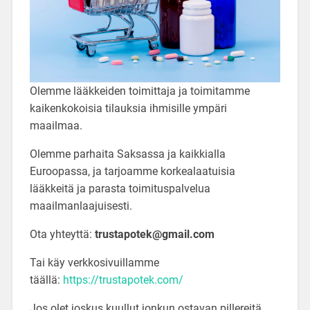
Olemme lääkkeiden toimittaja ja toimitamme
kaikenkokoisia tilauksia ihmisille ympäri
maailmaa.
Olemme parhaita Saksassa ja kaikkialla
Euroopassa, ja tarjoamme korkealaatuisia
lääkkeitä ja parasta toimituspalvelua
maailmanlaajuisesti.
Ota yhteyttä:
trustapotek@gmail.com
Tai käy verkkosivuillamme
täällä:
https://trustapotek.com/
Jos olet joskus kuullut jonkun ostavan pillereitä