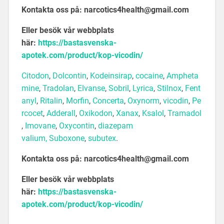
Kontakta oss på: narcotics4health@gmail.com
Eller besök vår webbplats
här:
https://bastasvenska-
apotek.com/product/kop-vicodin/
Citodon
,
Dolcontin
,
Kodeinsirap
,
cocaine
,
Ampheta
mine
,
Tradolan
,
Elvanse
,
Sobril
,
Lyrica
,
Stilnox
,
Fent
anyl
,
Ritalin
,
Morfin
,
Concerta
,
Oxynorm
,
vicodin
,
Pe
rcocet
,
Adderall
,
Oxikodon
,
Xanax
,
Ksalol
,
Tramadol
,
Imovane
,
Oxycontin
,
diazepam
valium,
Suboxone
,
subutex
.
Kontakta oss på: narcotics4health@gmail.com
Eller besök vår webbplats
här:
https://bastasvenska-
apotek.com/product/kop-vicodin/