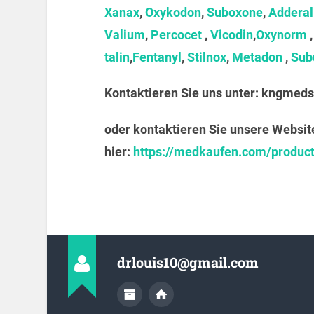
Xanax
,
Oxykodon
,
Suboxone
,
Adderal
Valium
,
Percocet
,
Vicodin
,
Oxynorm
talin
,
Fentanyl
,
Stilnox
,
Metadon
,
Sub
Kontaktieren Sie uns unter:
kngmeds
oder kontaktieren Sie unsere Websit
hier:
https://medkaufen.com/produc
drlouis10@gmail.com