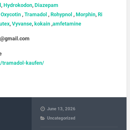
l
,
Hydrokodon
,
Diazepam
,
Oxycotin
,
Tramadol
,
Rohypnol
,
Morphin
,
Ri
utex
,
Vyvanse
,
kokain
,
amfetamine
@gmail.com
e
t/tramadol-kaufen/
June 13, 2026
Uncategorized