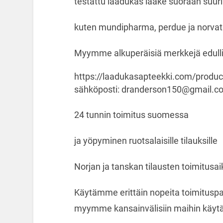
testattu laadukas lääke suoraan suuril
kuten mundipharma, perdue ja norvat
Myymme alkuperäisiä merkkejä edull
https://laadukasapteekki.com/produc
sähköposti: dranderson150@gmail.c
24 tunnin toimitus suomessa
ja yöpyminen ruotsalaisille tilauksille
Norjan ja tanskan tilausten toimitusai
Käytämme erittäin nopeita toimituspalv
myymme kansainvälisiin maihin käyt