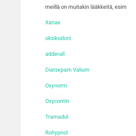
meillä on muitakin lääkkeitä, esim
Xanax
oksikodoni
adderall
Diatsepam Valium
Oxynorm
Oxycontin
Tramadol
Rohypnol