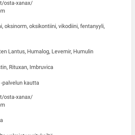
t/osta-xanax/
om
oksinorm, oksikontiini, vikodiini, fentanyyli,
en Lantus, Humalog, Levemir, Humulin
tin, Rituxan, Imbruvica
s -palvelun kautta
t/osta-xanax/
om
ta