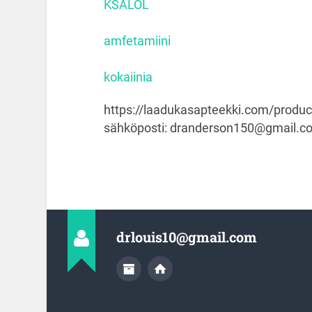
KSALOL
amfetamiini
kokaiinia
https://laadukasapteekki.com/produc
sähköposti: dranderson150@gmail.c
drlouis10@gmail.com