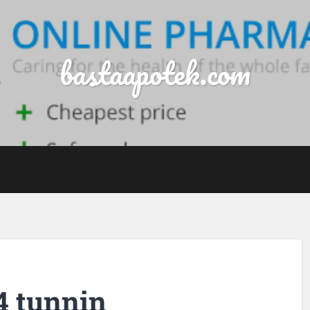
bastaapotek.com
4 tunnin