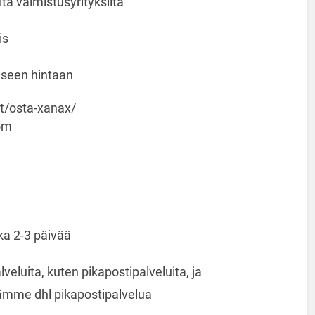
ta valmistusyrityksiltä
is
iseen hintaan
t/osta-xanax/
om
ka 2-3 päivää
eluita, kuten pikapostipalveluita, ja
ämme dhl pikapostipalvelua