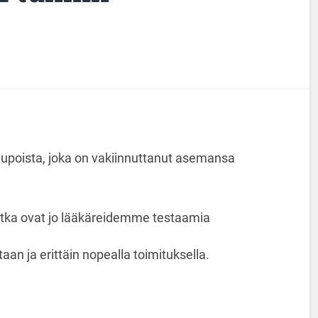
poista, joka on vakiinnuttanut asemansa
otka ovat jo lääkäreidemme testaamia
an ja erittäin nopealla toimituksella.