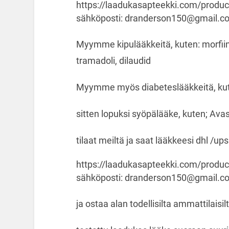
https://laadukasapteekki.com/produc
sähköposti: dranderson150@gmail.c
Myymme kipulääkkeitä, kuten: morfiini, 
tramadoli, dilaudid
Myymme myös diabeteslääkkeitä, kut
sitten lopuksi syöpälääke, kuten; Avas
tilaat meiltä ja saat lääkkeesi dhl /up
https://laadukasapteekki.com/produc
sähköposti: dranderson150@gmail.c
ja ostaa alan todellisilta ammattilaisil