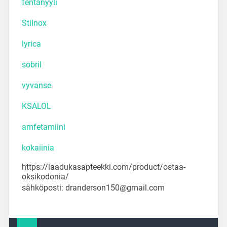
fentanyyli
Stilnox
lyrica
sobril
vyvanse
KSALOL
amfetamiini
kokaiinia
https://laadukasapteekki.com/product/ostaa-
oksikodonia/
sähköposti: dranderson150@gmail.com