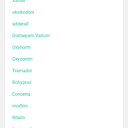
Xanax
oksikodoni
adderall
Diatsepam Valium
Oxynorm
Oxycontin
Tramadol
Rohypnol
Concerta
morfiini
Ritalin