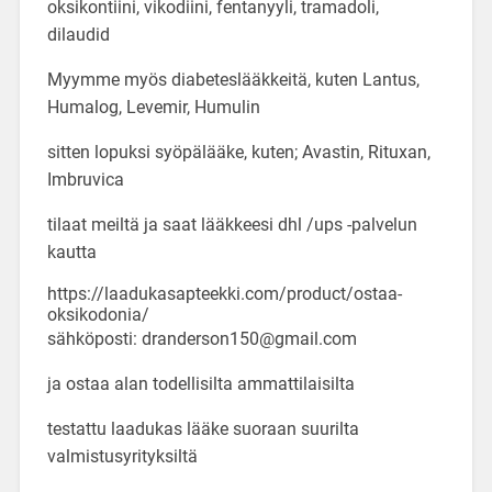
oksikontiini, vikodiini, fentanyyli, tramadoli,
dilaudid
Myymme myös diabeteslääkkeitä, kuten Lantus,
Humalog, Levemir, Humulin
sitten lopuksi syöpälääke, kuten; Avastin, Rituxan,
Imbruvica
tilaat meiltä ja saat lääkkeesi dhl /ups -palvelun
kautta
https://laadukasapteekki.com/product/ostaa-
oksikodonia/
sähköposti: dranderson150@gmail.com
ja ostaa alan todellisilta ammattilaisilta
testattu laadukas lääke suoraan suurilta
valmistusyrityksiltä