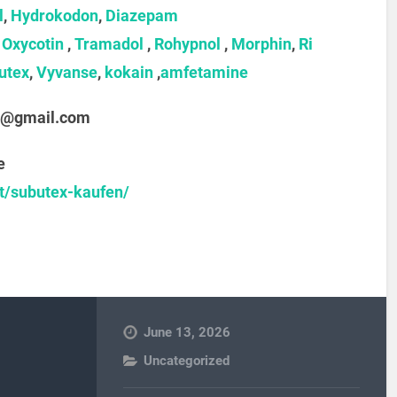
l
,
Hydrokodon
,
Diazepam
,
Oxycotin
,
Tramadol
,
Rohypnol
,
Morphin
,
Ri
utex
,
Vyvanse
,
kokain
,
amfetamine
@gmail.com
e
t/subutex-kaufen/
June 13, 2026
Uncategorized