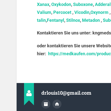
Xanax
,
Oxykodon
,
Suboxone
,
Adderal
Valium
,
Percocet
,
Vicodin
,
Oxynorm
talin
,
Fentanyl
,
Stilnox
,
Metadon
,
Sub
Kontaktieren Sie uns unter:
kngmeds
oder kontaktieren Sie unsere Websit
hier:
https://medkaufen.com/produc
drlouis10@gmail.com