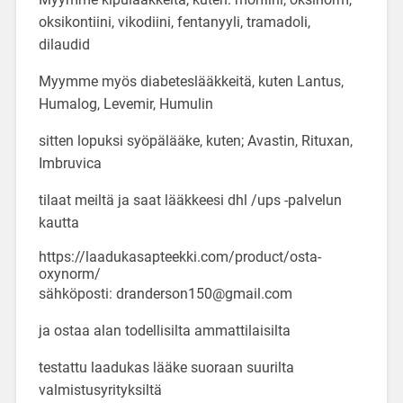
oksikontiini, vikodiini, fentanyyli, tramadoli,
dilaudid
Myymme myös diabeteslääkkeitä, kuten Lantus,
Humalog, Levemir, Humulin
sitten lopuksi syöpälääke, kuten; Avastin, Rituxan,
Imbruvica
tilaat meiltä ja saat lääkkeesi dhl /ups -palvelun
kautta
https://laadukasapteekki.com/product/osta-
oxynorm/
sähköposti: dranderson150@gmail.com
ja ostaa alan todellisilta ammattilaisilta
testattu laadukas lääke suoraan suurilta
valmistusyrityksiltä