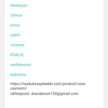
fentanyyli
Stilnox
lyrica
sobril
vyvanse
KSALOL
amfetamiini
kokaiinia
https://laadukasapteekki.com/product/osta-
oxynorm/
sähköposti: dranderson150@gmail.com