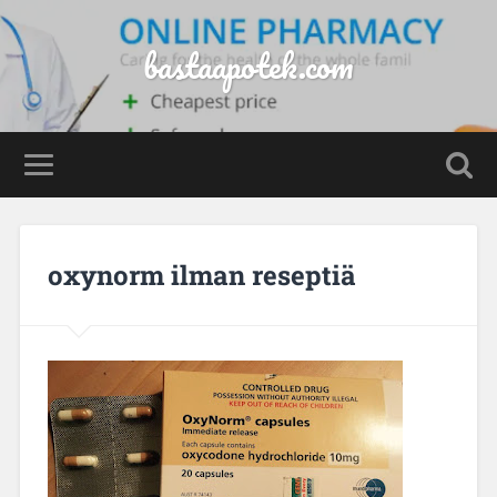
bastaapotek.com
oxynorm ilman reseptiä