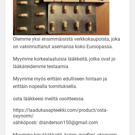
Olemme yksi ensimmäisistä verkkokaupoista, joka
on vakiinnuttanut asemansa koko Euroopassa.
Myymme korkealaatuisia lääkkeitä, jotka ovat jo
lääkäreidemme testaamia
Myymme myös erittäin edulliseen hintaan ja
erittäin nopealla toimituksella.
osta lääkkeesi meiltä osoitteessa
https://laadukasapteekki.com/product/osta-
oxynorm/
sähköposti: dranderson150@gmail.com
Myymme kipulääkkeitä, kuten: morfiini, oksinorm,