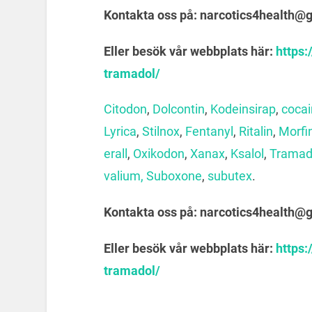
Kontakta oss på: narcotics4health@
Eller besök vår webbplats här:
https
tramadol/
Citodon
,
Dolcontin
,
Kodeinsirap
,
coca
Lyrica
,
Stilnox
,
Fentanyl
,
Ritalin
,
Morfi
erall
,
Oxikodon
,
Xanax
,
Ksalol
,
Tramad
valium,
Suboxone
,
subutex
.
Kontakta oss på: narcotics4health@
Eller besök vår webbplats här:
https
tramadol/