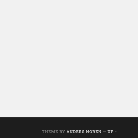
THEME BY
ANDERS NOREN
—
UP ↑