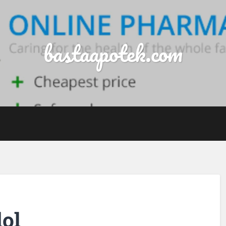
bastaapotek.com
dol