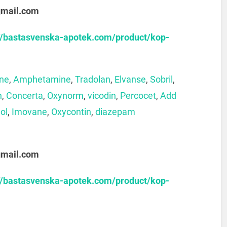
gmail.com
://bastasvenska-apotek.com/product/kop-
ine
,
Amphetamine
,
Tradolan
,
Elvanse
,
Sobril
,
n
,
Concerta
,
Oxynorm
,
vicodin
,
Percocet
,
Add
ol
,
Imovane
,
Oxycontin
,
diazepam
gmail.com
://bastasvenska-apotek.com/product/kop-