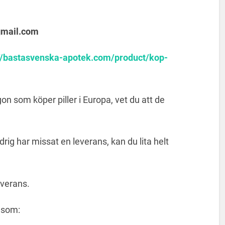
gmail.com
://bastasvenska-apotek.com/product/kop-
n som köper piller i Europa, vet du att de
drig har missat en leverans, kan du lita helt
everans.
åsom: