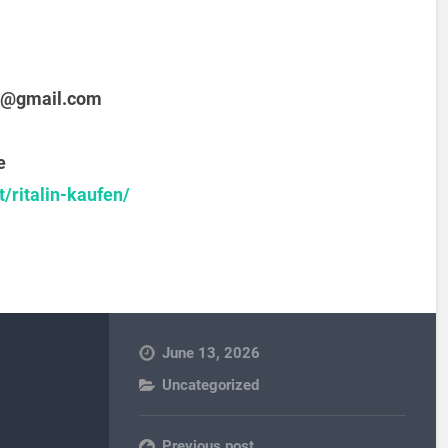
@gmail.com
e
/ritalin-kaufen/
June 13, 2026
Uncategorized
Previous post