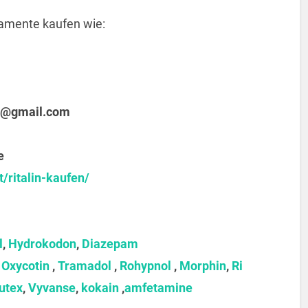
amente kaufen wie:
@gmail.com
e
/ritalin-kaufen/
l
,
Hydrokodon
,
Diazepam
,
Oxycotin
,
Tramadol
,
Rohypnol
,
Morphin
,
Ri
utex
,
Vyvanse
,
kokain
,
amfetamine