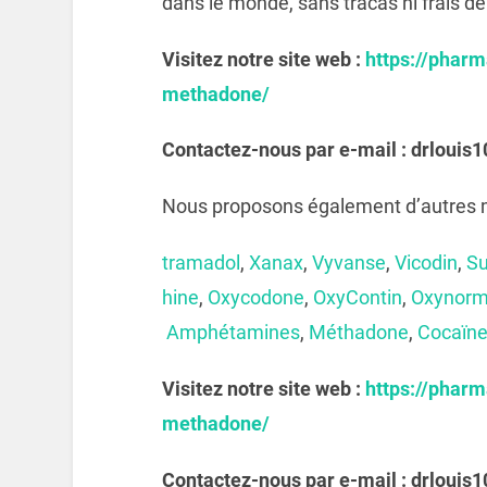
dans le monde, sans tracas ni frais d
Visitez notre site web :
https://pharm
methadone/
Contactez-nous par e-mail : drloui
Nous proposons également d’autres m
tramadol
,
Xanax
,
Vyvanse
,
Vicodin
,
S
hine
,
Oxycodone
,
OxyContin
,
Oxynor
Amphétamines
,
Méthadone
,
Cocaïn
Visitez notre site web :
https://pharm
methadone/
Contactez-nous par e-mail : drloui