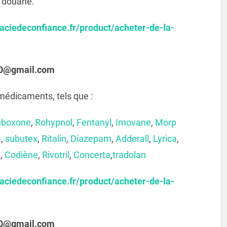
e douane.
aciedeconfiance.fr/product/acheter-de-la-
s10@gmail.com
édicaments, tels que :
uboxone
,
Rohypnol
,
Fentanyl
,
Imovane
,
Morp
m
,
subutex
,
Ritalin
,
Diazepam
,
Adderall
,
Lyrica
,
e
,
Codiène
,
Rivotril
,
Concerta
,
tradolan
aciedeconfiance.fr/product/acheter-de-la-
s10@gmail.com