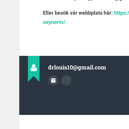
Eller besök vår webbplats här:
https:
oxynorm/
drlouis10@gmail.com