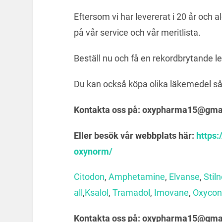
Eftersom vi har levererat i 20 år och al
på vår service och vår meritlista.
Beställ nu och få en rekordbrytande l
Du kan också köpa olika läkemedel s
Kontakta oss på: oxypharma15@gma
Eller besök vår webbplats här:
https:
oxynorm/
Citodon
,
Amphetamine
,
Elvanse
,
Stil
all
,
Ksalol
,
Tramadol
,
Imovane
,
Oxycon
Kontakta oss på: oxypharma15@gma