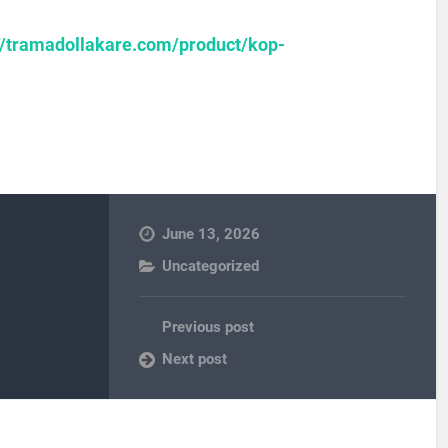
//tramadollakare.com/product/kop-
June 13, 2026
Uncategorized
Previous post
Next post