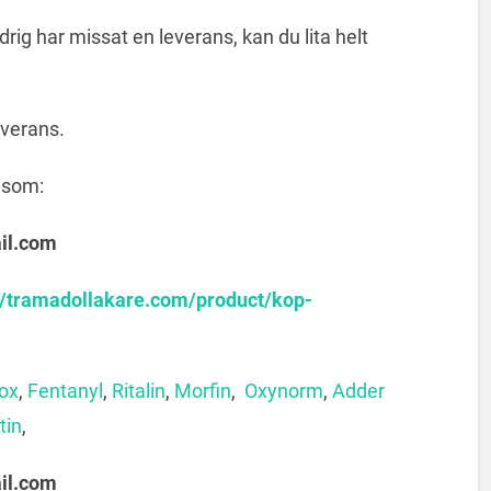
drig har missat en leverans, kan du lita helt
everans.
åsom:
il.com
//tramadollakare.com/product/kop-
nox
,
Fentanyl
,
Ritalin
,
Morfin
,
Oxynorm
,
Adder
tin
,
il.com