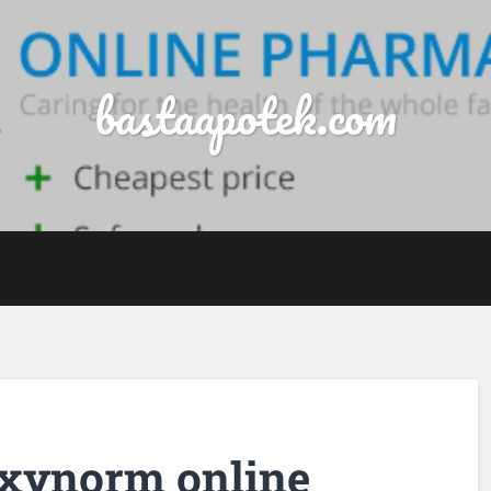
bastaapotek.com
Oxynorm online