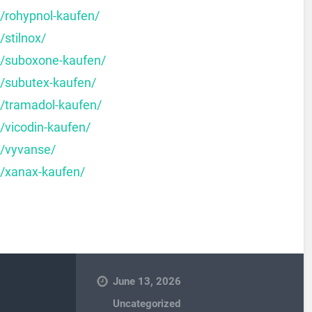
t/rohypnol-kaufen/
/stilnox/
t/suboxone-kaufen/
t/subutex-kaufen/
t/tramadol-kaufen/
/vicodin-kaufen/
t/vyvanse/
t/xanax-kaufen/
June 13, 2026
Uncategorized