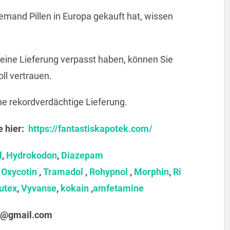
emand Pillen in Europa gekauft hat, wissen
e eine Lieferung verpasst haben, können Sie
ll vertrauen.
ine rekordverdächtige Lieferung.
e hier:
https://fantastiskapotek.com/
l
,
Hydrokodon
,
Diazepam
,
Oxycotin
,
Tramadol
,
Rohypnol
,
Morphin
,
Ri
utex
,
Vyvanse
,
kokain
,
amfetamine
@gmail.com