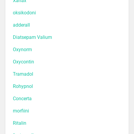
Xanax
oksikodoni
adderall
Diatsepam Valium
Oxynorm
Oxycontin
Tramadol
Rohypnol
Concerta
morfiini
Ritalin