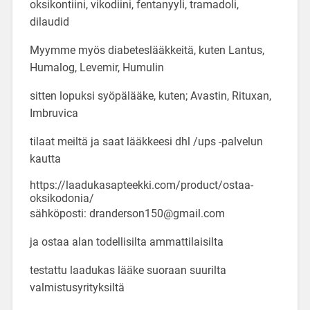
oksikontiini, vikodiini, fentanyyli, tramadoli,
dilaudid
Myymme myös diabeteslääkkeitä, kuten Lantus,
Humalog, Levemir, Humulin
sitten lopuksi syöpälääke, kuten; Avastin, Rituxan,
Imbruvica
tilaat meiltä ja saat lääkkeesi dhl /ups -palvelun
kautta
https://laadukasapteekki.com/product/ostaa-
oksikodonia/
sähköposti: dranderson150@gmail.com
ja ostaa alan todellisilta ammattilaisilta
testattu laadukas lääke suoraan suurilta
valmistusyrityksiltä