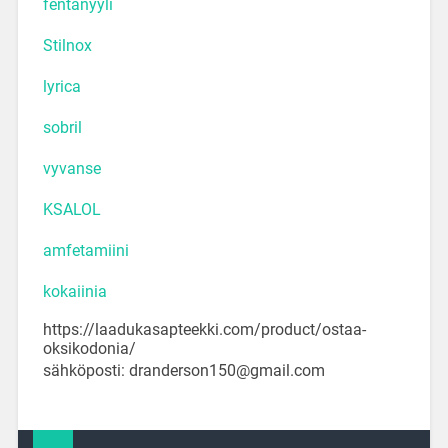
fentanyyli
Stilnox
lyrica
sobril
vyvanse
KSALOL
amfetamiini
kokaiinia
https://laadukasapteekki.com/product/ostaa-
oksikodonia/
sähköposti: dranderson150@gmail.com