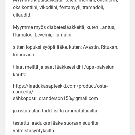
oksikontiini, vikodiini, fentanyyli, tramadoli,
dilaudid
Myymme myös diabeteslääkkeitä, kuten Lantus,
Humalog, Levemir, Humulin
sitten lopuksi syöpälääke, kuten; Avastin, Rituxan,
Imbruvica
tilaat meiltä ja saat lääkkeesi dhl /ups -palvelun
kautta
https://laadukasapteekki.com/product/osta-
concerta/
sähköposti: dranderson150@gmail.com
ja ostaa alan todellisilta ammattilaisilta
testattu laadukas lääke suoraan suurilta
valmistusyrityksiltä