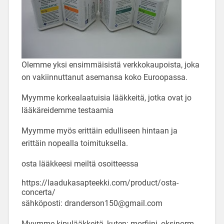
Olemme yksi ensimmäisistä verkkokaupoista, joka
on vakiinnuttanut asemansa koko Euroopassa.
Myymme korkealaatuisia lääkkeitä, jotka ovat jo
lääkäreidemme testaamia
Myymme myös erittäin edulliseen hintaan ja
erittäin nopealla toimituksella.
osta lääkkeesi meiltä osoitteessa
https://laadukasapteekki.com/product/osta-
concerta/
sähköposti: dranderson150@gmail.com
Myymme kipulääkkeitä, kuten: morfiini, oksinorm,