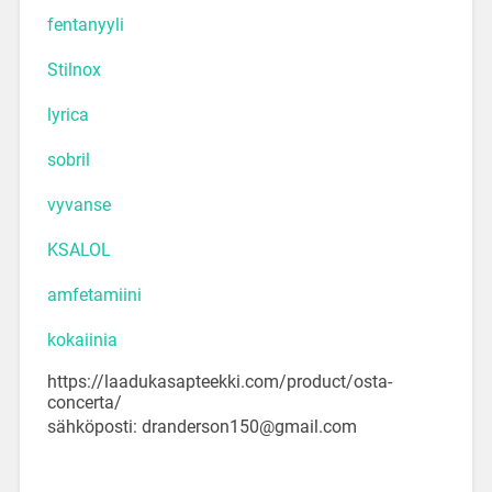
fentanyyli
Stilnox
lyrica
sobril
vyvanse
KSALOL
amfetamiini
kokaiinia
https://laadukasapteekki.com/product/osta-
concerta/
sähköposti: dranderson150@gmail.com