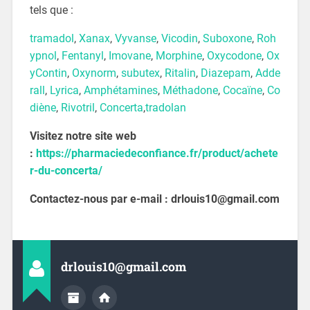
tels que :
tramadol
,
Xanax
,
Vyvanse
,
Vicodin
,
Suboxone
,
Roh
ypnol
,
Fentanyl
,
Imovane
,
Morphine
,
Oxycodone
,
Ox
yContin
,
Oxynorm
,
subutex
,
Ritalin
,
Diazepam
,
Adde
rall
,
Lyrica
,
Amphétamines
,
Méthadone
,
Cocaïne
,
Co
diène
,
Rivotril
,
Concerta
,
tradolan
Visitez notre site web
:
https://pharmaciedeconfiance.fr/product/achete
r-du-concerta/
Contactez-nous par e-mail : drlouis10@gmail.com
drlouis10@gmail.com